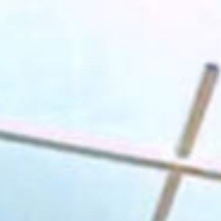
Preskoči
na
sadržaj